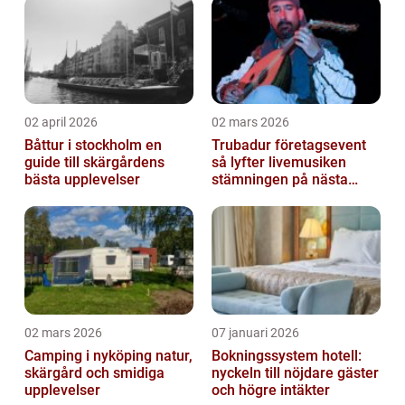
02 april 2026
02 mars 2026
Båttur i stockholm en
Trubadur företagsevent
guide till skärgårdens
så lyfter livemusiken
bästa upplevelser
stämningen på nästa
kickoff
02 mars 2026
07 januari 2026
Camping i nyköping natur,
Bokningssystem hotell:
skärgård och smidiga
nyckeln till nöjdare gäster
upplevelser
och högre intäkter