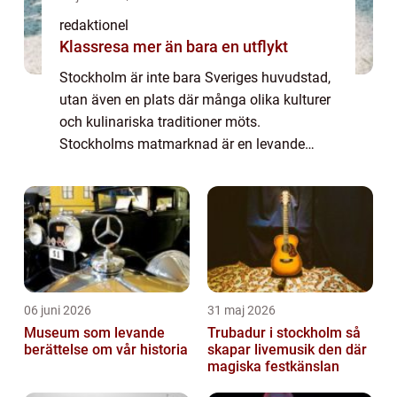
redaktionel
Klassresa mer än bara en utflykt
Stockholm är inte bara Sveriges huvudstad,
utan även en plats där många olika kulturer
och kulinariska traditioner möts.
Stockholms matmarknad är en levande
symbol för denna mångfald, där besökare
kan uppleva en överflödande skatt av
smaker och råvar...
06 juni 2026
31 maj 2026
Museum som levande
Trubadur i stockholm så
berättelse om vår historia
skapar livemusik den där
magiska festkänslan