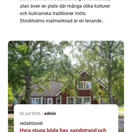
utan även en plats där många olika kulturer
och kulinariska traditioner möts.
Stockholms matmarknad är en levande
symbol för denna mångfald, där besökare
kan uppleva en överflödande skatt av
smaker och råvar...
02 juli 2026
admin
redaktionel
Hyra stuga böda hav, sandstrand och