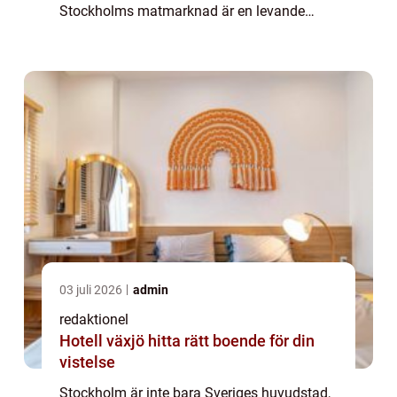
Stockholms matmarknad är en levande
symbol för denna mångfald, där besökare
kan uppleva en överflödande skatt av
smaker och råvar...
03 juli 2026
admin
redaktionel
Hotell växjö hitta rätt boende för din
vistelse
Stockholm är inte bara Sveriges huvudstad,