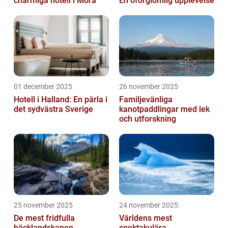
charmiga hotell i Mora
En oförglömlig upplevelse
01 december 2025
26 november 2025
Hotell i Halland: En pärla i
Familjevänliga
det sydvästra Sverige
kanotpaddlingar med lek
och utforskning
25 november 2025
24 november 2025
De mest fridfulla
Världens mest
bäcklandskapen
spektakulära