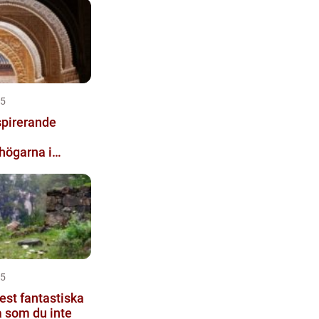
25
spirerande
shögarna i
25
st fantastiska
 som du inte