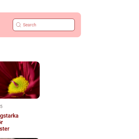
25
gstarka
r
ster