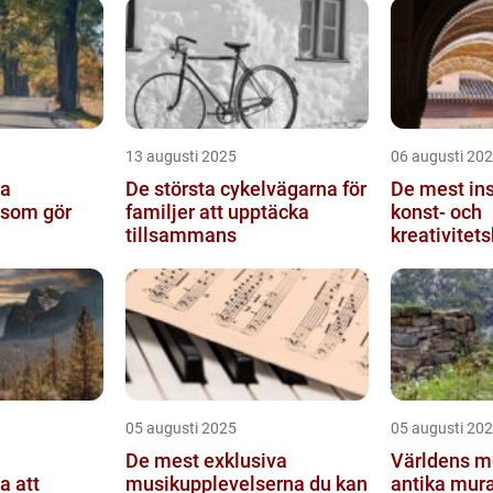
13 augusti 2025
06 augusti 20
ra
De största cykelvägarna för
De mest in
a som gör
familjer att upptäcka
konst- och
tillsammans
kreativitet
världen
05 augusti 2025
05 augusti 20
De mest exklusiva
Världens me
a att
musikupplevelserna du kan
antika mura