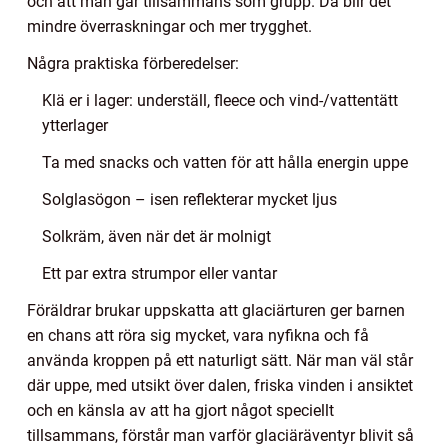
och att man går tillsammans som grupp. Då blir det
mindre överraskningar och mer trygghet.
Några praktiska förberedelser:
Klä er i lager: underställ, fleece och vind-/vattentätt
ytterlager
Ta med snacks och vatten för att hålla energin uppe
Solglasögon – isen reflekterar mycket ljus
Solkräm, även när det är molnigt
Ett par extra strumpor eller vantar
Föräldrar brukar uppskatta att glaciärturen ger barnen
en chans att röra sig mycket, vara nyfikna och få
använda kroppen på ett naturligt sätt. När man väl står
där uppe, med utsikt över dalen, friska vinden i ansiktet
och en känsla av att ha gjort något speciellt
tillsammans, förstår man varför glaciäräventyr blivit så