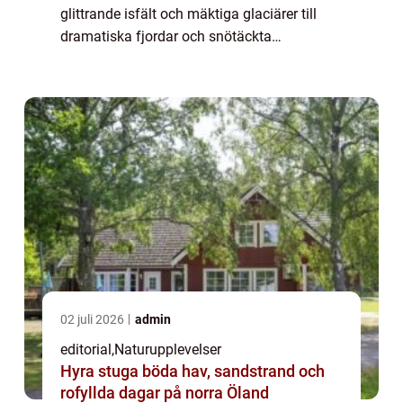
glittrande isfält och mäktiga glaciärer till
dramatiska fjordar och snötäckta
bergstoppar – här skapas landskap som b...
02 juli 2026
admin
editorial
,
Naturupplevelser
Hyra stuga böda hav, sandstrand och
rofyllda dagar på norra Öland