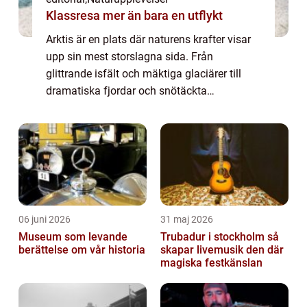
Klassresa mer än bara en utflykt
Arktis är en plats där naturens krafter visar
upp sin mest storslagna sida. Från
glittrande isfält och mäktiga glaciärer till
dramatiska fjordar och snötäckta
bergstoppar – här skapas landskap som b...
06 juni 2026
31 maj 2026
Museum som levande
Trubadur i stockholm så
berättelse om vår historia
skapar livemusik den där
magiska festkänslan