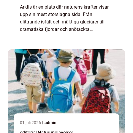
Arktis är en plats där naturens krafter visar
upp sin mest storslagna sida. Från
glittrande isfält och mäktiga glaciärer till
dramatiska fjordar och snötäckta
bergstoppar – här skapas landskap som b...
01 juli 2026
admin
editorial
,
Naturupplevelser