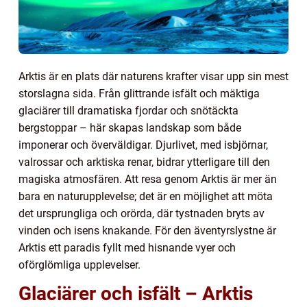
Arktis är en plats där naturens krafter visar upp sin mest
storslagna sida. Från glittrande isfält och mäktiga
glaciärer till dramatiska fjordar och snötäckta
bergstoppar – här skapas landskap som både
imponerar och överväldigar. Djurlivet, med isbjörnar,
valrossar och arktiska renar, bidrar ytterligare till den
magiska atmosfären. Att resa genom Arktis är mer än
bara en naturupplevelse; det är en möjlighet att möta
det ursprungliga och orörda, där tystnaden bryts av
vinden och isens knakande. För den äventyrslystne är
Arktis ett paradis fyllt med hisnande vyer och
oförglömliga upplevelser.
Glaciärer och isfält – Arktis