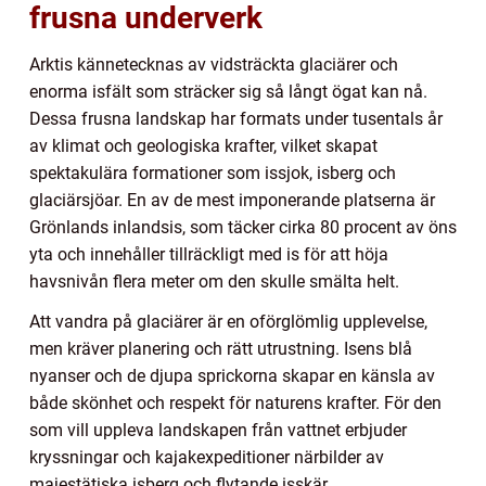
frusna underverk
Arktis kännetecknas av vidsträckta glaciärer och
enorma isfält som sträcker sig så långt ögat kan nå.
Dessa frusna landskap har formats under tusentals år
av klimat och geologiska krafter, vilket skapat
spektakulära formationer som issjok, isberg och
glaciärsjöar. En av de mest imponerande platserna är
Grönlands inlandsis, som täcker cirka 80 procent av öns
yta och innehåller tillräckligt med is för att höja
havsnivån flera meter om den skulle smälta helt.
Att vandra på glaciärer är en oförglömlig upplevelse,
men kräver planering och rätt utrustning. Isens blå
nyanser och de djupa sprickorna skapar en känsla av
både skönhet och respekt för naturens krafter. För den
som vill uppleva landskapen från vattnet erbjuder
kryssningar och kajakexpeditioner närbilder av
majestätiska isberg och flytande isskär.