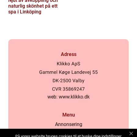
Njut av avkoppling och
naturlig skönhet på ett
spa i Linköping
Adress
web:
www.klikko.dk
Menu
Annonsering
Om oss
På vores website bruges cookies til at huske dine indstillinger,