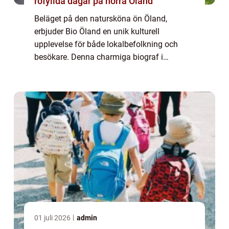
rofyllda dagar på norra Öland
Beläget på den natursköna ön Öland,
erbjuder Bio Öland en unik kulturell
upplevelse för både lokalbefolkning och
besökare. Denna charmiga biograf i
Borgholm är inte bara en plats för
filmvisnin...
01 juli 2026
admin