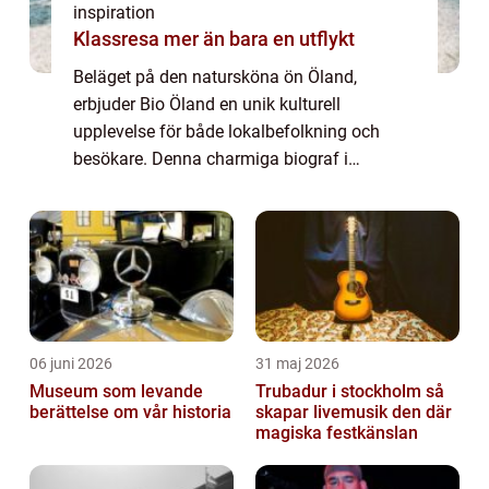
inspiration
Klassresa mer än bara en utflykt
Beläget på den natursköna ön Öland,
erbjuder Bio Öland en unik kulturell
upplevelse för både lokalbefolkning och
besökare. Denna charmiga biograf i
Borgholm är inte bara en plats för
filmvisnin...
06 juni 2026
31 maj 2026
Museum som levande
Trubadur i stockholm så
berättelse om vår historia
skapar livemusik den där
magiska festkänslan