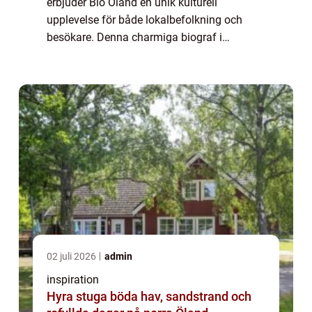
erbjuder Bio Öland en unik kulturell
upplevelse för både lokalbefolkning och
besökare. Denna charmiga biograf i
Borgholm är inte bara en plats för
filmvisnin...
02 juli 2026
admin
inspiration
Hyra stuga böda hav, sandstrand och