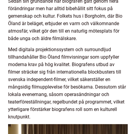
Sedan sin grundande har biografen gått genom flera
förändringar men har alltid bibehållit sitt fokus på
gemenskap och kultur. Folkets hus i Borgholm, där Bio
Öland är beläget, erbjuder en varm och välkomnande
atmosfär, vilket gör den till en naturlig mötesplats för
både unga och äldre filmälskare.
Med digitala projektionssystem och surroundljud
tillhandahåller Bio Öland filmvisningar som uppfyller
moderna krav på hög kvalitet. Biografens utbud av
filmer sträcker sig från internationella blockbusters till
svenska independent-filmer, vilket säkerställer en
mångsidig filmupplevelse för besökarna. Dessutom står
lokala evenemang, såsom operasändningar och
teaterföreställningar, regelbundet på programmet, vilket
ytterligare förstärker biografens roll som en kulturell
knutpunkt.