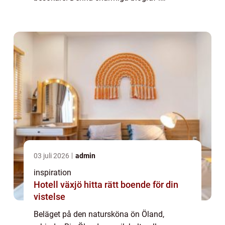
Borgholm är inte bara en plats för
filmvisnin...
03 juli 2026
admin
inspiration
Hotell växjö hitta rätt boende för din
vistelse
Beläget på den natursköna ön Öland,