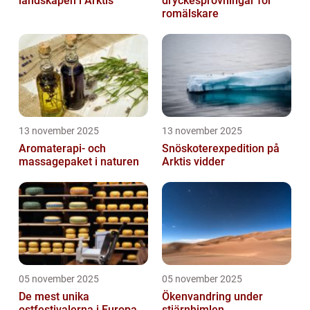
landskapen i Arktis
dryckesprovningar för
romälskare
13 november 2025
13 november 2025
Aromaterapi- och
Snöskoterexpedition på
massagepaket i naturen
Arktis vidder
05 november 2025
05 november 2025
De mest unika
Ökenvandring under
ostfestivalerna i Europa
stjärnhimlen