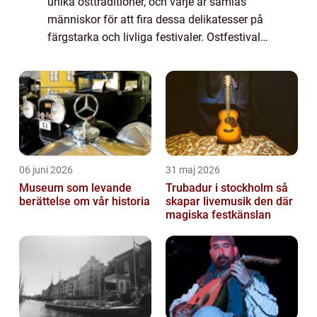
unika osttraditioner, och varje år samlas
människor för att fira dessa delikatesser på
färgstarka och livliga festivaler. Ostfestivaler
är mer än provsmakn...
06 juni 2026
31 maj 2026
Museum som levande
Trubadur i stockholm så
berättelse om vår historia
skapar livemusik den där
magiska festkänslan