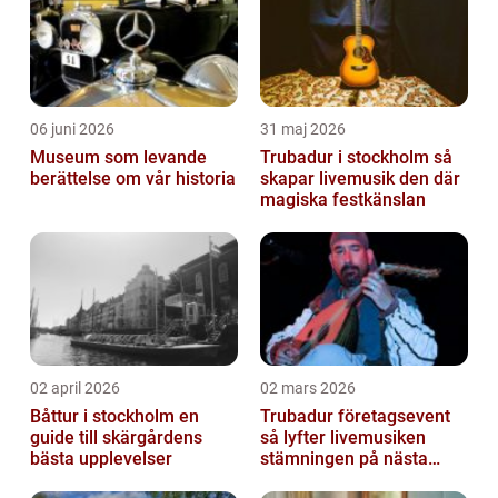
denn...
06 juni 2026
31 maj 2026
Museum som levande
Trubadur i stockholm så
berättelse om vår historia
skapar livemusik den där
magiska festkänslan
02 april 2026
02 mars 2026
Båttur i stockholm en
Trubadur företagsevent
guide till skärgårdens
så lyfter livemusiken
bästa upplevelser
stämningen på nästa
kickoff