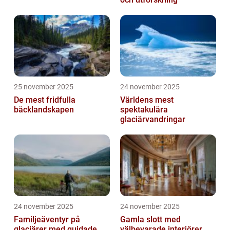
25 november 2025
24 november 2025
De mest fridfulla
Världens mest
bäcklandskapen
spektakulära
glaciärvandringar
24 november 2025
24 november 2025
Familjeäventyr på
Gamla slott med
glaciärer med guidade
välbevarade interiörer