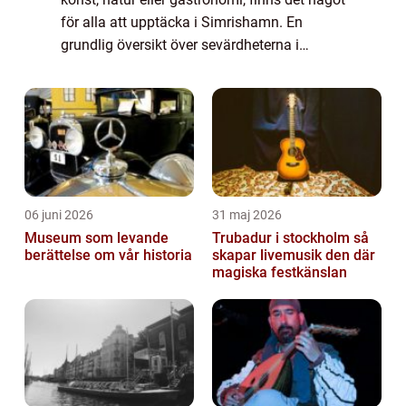
för alla att upptäcka i Simrishamn. En
grundlig översikt över sevärdheterna i
Simrishamn: Simrishamn är känt för sin
vackra natur och pittoreska hamn, som är en
...
06 juni 2026
31 maj 2026
Museum som levande
Trubadur i stockholm så
berättelse om vår historia
skapar livemusik den där
magiska festkänslan