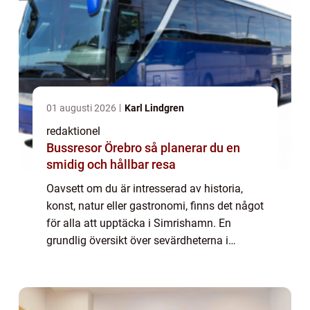
01 augusti 2026
Karl Lindgren
redaktionel
Bussresor Örebro så planerar du en
smidig och hållbar resa
Oavsett om du är intresserad av historia,
konst, natur eller gastronomi, finns det något
för alla att upptäcka i Simrishamn. En
grundlig översikt över sevärdheterna i
Simrishamn: Simrishamn är känt för sin
vackra natur och pittoreska hamn, som är en
...