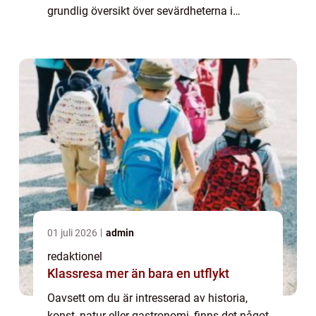
grundlig översikt över sevärdheterna i
Simrishamn: Simrishamn är känt för sin
vackra natur och pittoreska hamn, som är en
...
01 juli 2026
admin
redaktionel
Klassresa mer än bara en utflykt
Oavsett om du är intresserad av historia,
konst, natur eller gastronomi, finns det något