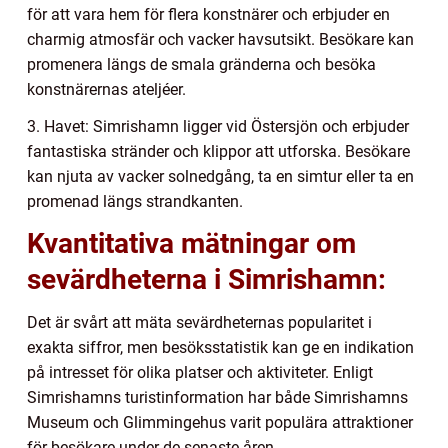
för att vara hem för flera konstnärer och erbjuder en
charmig atmosfär och vacker havsutsikt. Besökare kan
promenera längs de smala gränderna och besöka
konstnärernas ateljéer.
3. Havet: Simrishamn ligger vid Östersjön och erbjuder
fantastiska stränder och klippor att utforska. Besökare
kan njuta av vacker solnedgång, ta en simtur eller ta en
promenad längs strandkanten.
Kvantitativa mätningar om
sevärdheterna i Simrishamn:
Det är svårt att mäta sevärdheternas popularitet i
exakta siffror, men besöksstatistik kan ge en indikation
på intresset för olika platser och aktiviteter. Enligt
Simrishamns turistinformation har både Simrishamns
Museum och Glimmingehus varit populära attraktioner
för besökare under de senaste åren.