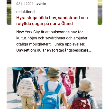
02 juli 2026
admin
redaktionel
Hyra stuga böda hav, sandstrand och
rofyllda dagar på norra Öland
New York City är ett pulserande nav för
kultur, nöjen och sevärdheter och erbjuder
otaliga möjligheter till unika upplevelser.
Oavsett om du är en förstagångsbesökare
eller en erfaren New York-besökare finns det
alltid något nytt att upptäcka. Med ik...