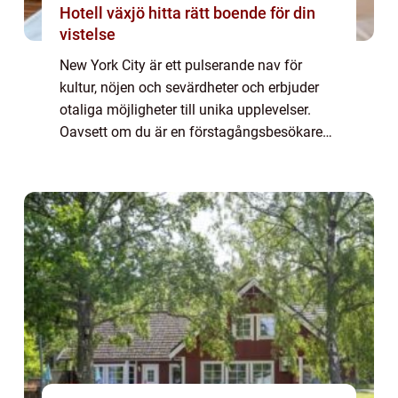
Hotell växjö hitta rätt boende för din
vistelse
New York City är ett pulserande nav för
kultur, nöjen och sevärdheter och erbjuder
otaliga möjligheter till unika upplevelser.
Oavsett om du är en förstagångsbesökare
eller en erfaren New York-besökare finns det
alltid något nytt att upptäcka. Med ik...