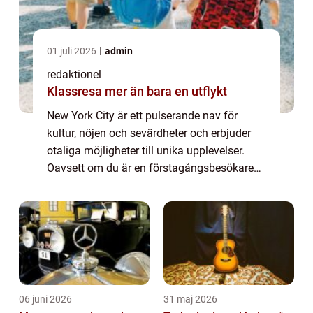
01 juli 2026
admin
redaktionel
Klassresa mer än bara en utflykt
New York City är ett pulserande nav för
kultur, nöjen och sevärdheter och erbjuder
otaliga möjligheter till unika upplevelser.
Oavsett om du är en förstagångsbesökare
eller en erfaren New York-besökare finns det
alltid något nytt att upptäcka. Med ik...
06 juni 2026
31 maj 2026