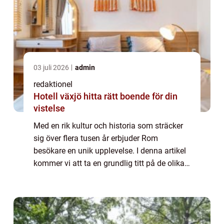
03 juli 2026
admin
redaktionel
Hotell växjö hitta rätt boende för din
vistelse
Med en rik kultur och historia som sträcker
sig över flera tusen år erbjuder Rom
besökare en unik upplevelse. I denna artikel
kommer vi att ta en grundlig titt på de olika
sevärdheterna i Rom och vad som gör dem
populära. Översikt över ”Rom sev...