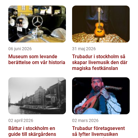
populära. Översikt över ”Rom sev...
06 juni 2026
31 maj 2026
Museum som levande
Trubadur i stockholm så
berättelse om vår historia
skapar livemusik den där
magiska festkänslan
02 april 2026
02 mars 2026
Båttur i stockholm en
Trubadur företagsevent
guide till skärgårdens
så lyfter livemusiken