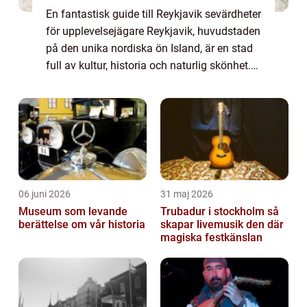
En fantastisk guide till Reykjavik sevärdheter
för upplevelsejägare Reykjavik, huvudstaden
på den unika nordiska ön Island, är en stad
full av kultur, historia och naturlig skönhet.
Med sin charmiga arkitektur och
fascinerande sevärdheter är Reykjavi...
06 juni 2026
31 maj 2026
Museum som levande
Trubadur i stockholm så
berättelse om vår historia
skapar livemusik den där
magiska festkänslan