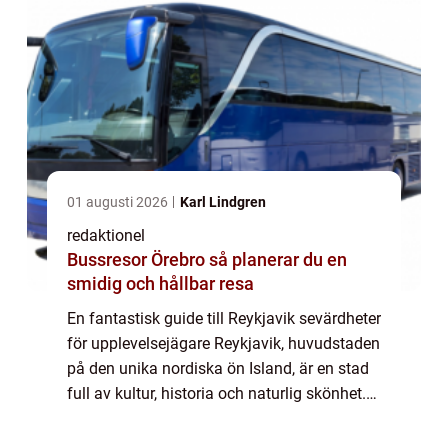
01 augusti 2026
Karl Lindgren
redaktionel
Bussresor Örebro så planerar du en
smidig och hållbar resa
En fantastisk guide till Reykjavik sevärdheter
för upplevelsejägare Reykjavik, huvudstaden
på den unika nordiska ön Island, är en stad
full av kultur, historia och naturlig skönhet.
Med sin charmiga arkitektur och
fascinerande sevärdheter är Reykjavi...