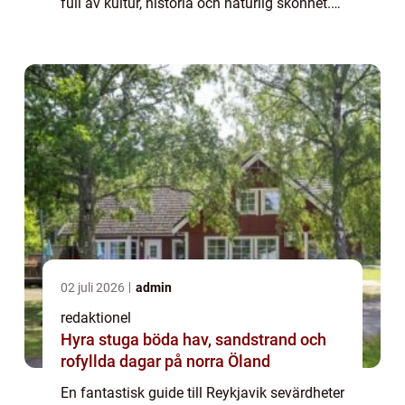
full av kultur, historia och naturlig skönhet.
Med sin charmiga arkitektur och
fascinerande sevärdheter är Reykjavi...
02 juli 2026
admin
redaktionel
Hyra stuga böda hav, sandstrand och
rofyllda dagar på norra Öland
En fantastisk guide till Reykjavik sevärdheter