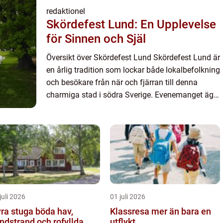
redaktionel
Skördefest Lund: En Upplevelse
för Sinnen och Själ
Översikt över Skördefest Lund Skördefest Lund är
en årlig tradition som lockar både lokalbefolkning
och besökare från när och fjärran till denna
charmiga stad i södra Sverige. Evenemanget äger
rum under hösten och hyllar skördetiden med en
rad festli...
juli 2026
01 juli 2026
ra stuga böda hav,
Klassresa mer än bara en
ndstrand och rofyllda
utflykt