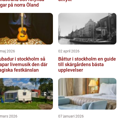
gar på norra Öland
 maj 2026
02 april 2026
ubadur i stockholm så
Båttur i stockholm en guide
apar livemusik den där
till skärgårdens bästa
giska festkänslan
upplevelser
 mars 2026
07 januari 2026