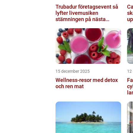
Trubadur företagsevent så
Cam
lyfter livemusiken
sk
stämningen på nästa
up
kickoff
15 december 2025
12
Wellness-resor med detox
Fa
och ren mat
cy
la