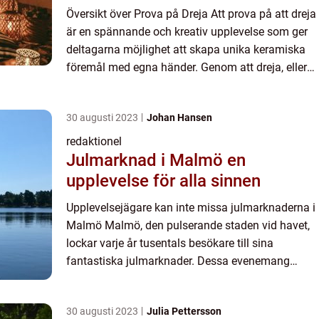
Översikt över Prova på Dreja Att prova på att dreja
är en spännande och kreativ upplevelse som ger
deltagarna möjlighet att skapa unika keramiska
föremål med egna händer. Genom att dreja, eller
skulptera, lera på en spinningplatsskiva kan man
forma o...
30 augusti 2023
Johan Hansen
redaktionel
Julmarknad i Malmö en
upplevelse för alla sinnen
Upplevelsejägare kan inte missa julmarknaderna i
Malmö Malmö, den pulserande staden vid havet,
lockar varje år tusentals besökare till sina
fantastiska julmarknader. Dessa evenemang
skapar en magisk stämning och erbjuder en
mängd olika upplevelser fö...
30 augusti 2023
Julia Pettersson