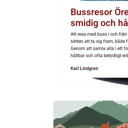
Bussresor Örebro så planer
smidig och hå
Att resa med buss i och från 
sätten att ta sig fram, både 
Genom att samla alla i ett f
hållbar och ofta betydligt en
innebär en välplanerad bussr
Karl Lindgren