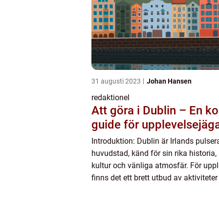
31 augusti 2023
Johan Hansen
redaktionel
Att göra i Dublin – En k
guide för upplevelsejäg
Introduktion: Dublin är Irlands pulse
huvudstad, känd för sin rika historia,
kultur och vänliga atmosfär. För upp
finns det ett brett utbud av aktivitete
sevärdheter att utforska i denna spä
I denna artikel ...