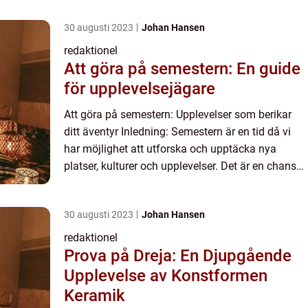
30 augusti 2023
Johan Hansen
redaktionel
Att göra på semestern: En guide
för upplevelsejägare
Att göra på semestern: Upplevelser som berikar
ditt äventyr Inledning: Semestern är en tid då vi
har möjlighet att utforska och upptäcka nya
platser, kulturer och upplevelser. Det är en chans
att bryta den vardagliga rutinen och ge oss själva
tid att...
30 augusti 2023
Johan Hansen
redaktionel
Prova på Dreja: En Djupgående
Upplevelse av Konstformen
Keramik