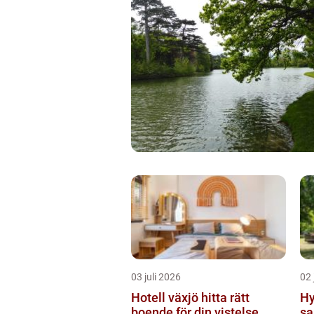
03 juli 2026
02 
Hotell växjö hitta rätt
Hy
boende för din vistelse
sa