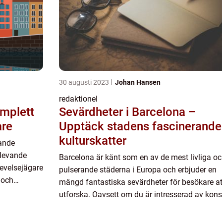
30 augusti 2023
Johan Hansen
redaktionel
omplett
Sevärdheter i Barcelona –
are
Upptäck stadens fascinerande
kulturskatter
rande
 levande
Barcelona är känt som en av de mest livliga o
levelsejägare
pulserande städerna i Europa och erbjuder en
r och
mängd fantastiska sevärdheter för besökare at
nnande stad.
utforska. Oavsett om du är intresserad av kons
historia eller arkitektur, kommer du att hitta nå
som fasc...