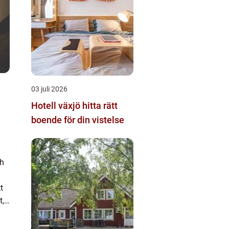
03 juli 2026
Hotell växjö hitta rätt
boende för din vistelse
ch
t
t,
got