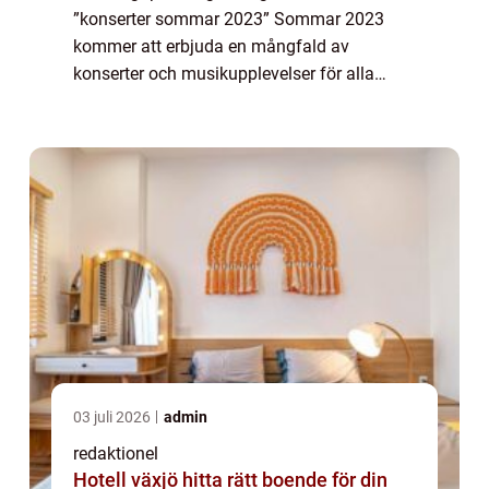
”konserter sommar 2023” Sommar 2023
kommer att erbjuda en mångfald av
konserter och musikupplevelser för alla
musikälskare att se fram emot. Det är en tid
då musikindustrin blomstrar och artister fr...
03 juli 2026
admin
redaktionel
Hotell växjö hitta rätt boende för din