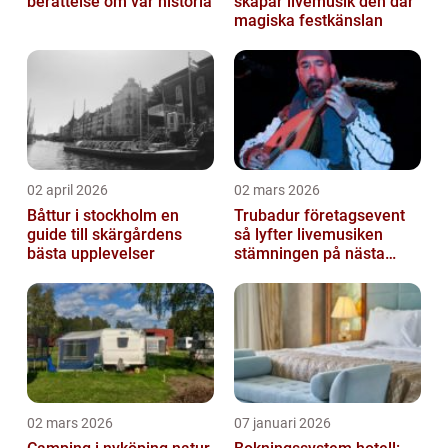
berättelse om vår historia
skapar livemusik den där
magiska festkänslan
02 april 2026
02 mars 2026
Båttur i stockholm en
Trubadur företagsevent
guide till skärgårdens
så lyfter livemusiken
bästa upplevelser
stämningen på nästa
kickoff
02 mars 2026
07 januari 2026