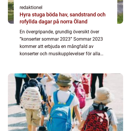
redaktionel
Hyra stuga böda hav, sandstrand och
rofyllda dagar på norra Öland
En övergripande, grundlig översikt över
”konserter sommar 2023” Sommar 2023
kommer att erbjuda en mångfald av
konserter och musikupplevelser för alla
musikälskare att se fram emot. Det är en tid
då musikindustrin blomstrar och artister fr...