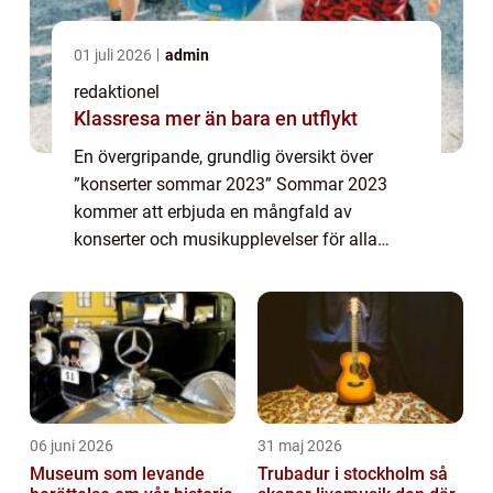
01 juli 2026
admin
redaktionel
Klassresa mer än bara en utflykt
En övergripande, grundlig översikt över
”konserter sommar 2023” Sommar 2023
kommer att erbjuda en mångfald av
konserter och musikupplevelser för alla
musikälskare att se fram emot. Det är en tid
då musikindustrin blomstrar och artister fr...
06 juni 2026
31 maj 2026
Museum som levande
Trubadur i stockholm så