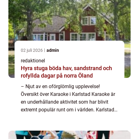
02 juli 2026
admin
redaktionel
Hyra stuga böda hav, sandstrand och
rofyllda dagar på norra Öland
– Njut av en oförglömlig upplevelse!
Översikt över Karaoke i Karlstad Karaoke är
en underhållande aktivitet som har blivit
extremt populär runt om i världen. Karlstad
är ingen undantag, och staden erbjuder flera
fantastiska platser där både lok...