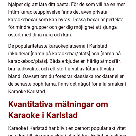
hjälper dig att låta ditt bästa. För de som vill ha en mer
intim karaokeupplevelse finns det även privata
karaokeboxar som kan hyras. Dessa boxar är perfekta
för mindre grupper och ger dig möjlighet att sjunga
ostört med dina nära och kära.
De popularitetaste karaokeplatserna i Karlstad
inkluderar [namn på karaokebar/plats] och [namn på
karaokebox/plats]. Båda erbjuder en härlig atmosfär,
bra ljudkvalitet och ett stort urval av låtar att välja
bland. Oavsett om du föredrar klassiska rocklåtar eller
de senaste pophitarna, finns det något för alla smaker i
Karaoke Karlstad.
Kvantitativa mätningar om
Karaoke i Karlstad
Karaoke i Karlstad har blivit en oerhört populär aktivitet
och drar till sig människor i alla åldrar. Enligt en nyligen