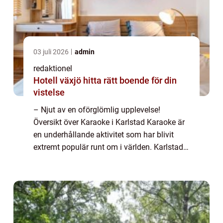
03 juli 2026
admin
redaktionel
Hotell växjö hitta rätt boende för din
vistelse
– Njut av en oförglömlig upplevelse!
Översikt över Karaoke i Karlstad Karaoke är
en underhållande aktivitet som har blivit
extremt populär runt om i världen. Karlstad
är ingen undantag, och staden erbjuder flera
fantastiska platser där både lok...