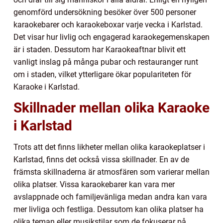
genomförd undersökning besöker över 500 personer
karaokebarer och karaokeboxar varje vecka i Karlstad.
Det visar hur livlig och engagerad karaokegemenskapen
är i staden. Dessutom har Karaokeaftnar blivit ett
vanligt inslag på många pubar och restauranger runt
om i staden, vilket ytterligare ökar populariteten för
Karaoke i Karlstad.
Skillnader mellan olika Karaoke
i Karlstad
Trots att det finns likheter mellan olika karaokeplatser i
Karlstad, finns det också vissa skillnader. En av de
främsta skillnaderna är atmosfären som varierar mellan
olika platser. Vissa karaokebarer kan vara mer
avslappnade och familjevänliga medan andra kan vara
mer livliga och festliga. Dessutom kan olika platser ha
olika teman eller musikstilar som de fokuserar på.