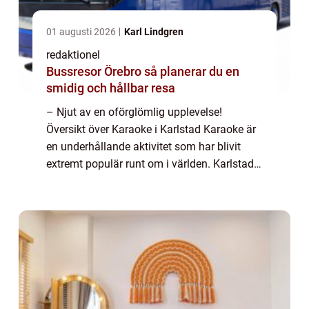
01 augusti 2026
Karl Lindgren
redaktionel
Bussresor Örebro så planerar du en
smidig och hållbar resa
– Njut av en oförglömlig upplevelse!
Översikt över Karaoke i Karlstad Karaoke är
en underhållande aktivitet som har blivit
extremt populär runt om i världen. Karlstad
är ingen undantag, och staden erbjuder flera
fantastiska platser där både lok...