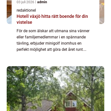
03 juli 2026
admin
redaktionel
Hotell växjö hitta rätt boende för din
vistelse
För de som älskar att utmana sina vänner
eller familjemedlemmar i en spännande
tävling, erbjuder minigolf inomhus en
perfekt möjlighet att göra det året runt.
Denna artikel kommer att ge dig en grundlig
översikt över minigolf inomhus och utforska
des...