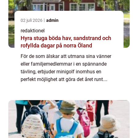
02 juli 2026
admin
redaktionel
Hyra stuga böda hav, sandstrand och
rofyllda dagar på norra Öland
För de som älskar att utmana sina vänner
eller familjemedlemmar i en spännande
tävling, erbjuder minigolf inomhus en
perfekt möjlighet att göra det året runt.
Denna artikel kommer att ge dig en grundlig
översikt över minigolf inomhus och utforska
des...