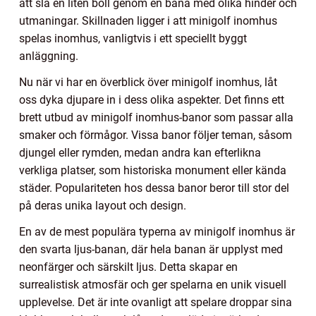
att slå en liten boll genom en bana med olika hinder och
utmaningar. Skillnaden ligger i att minigolf inomhus
spelas inomhus, vanligtvis i ett speciellt byggt
anläggning.
Nu när vi har en överblick över minigolf inomhus, låt
oss dyka djupare in i dess olika aspekter. Det finns ett
brett utbud av minigolf inomhus-banor som passar alla
smaker och förmågor. Vissa banor följer teman, såsom
djungel eller rymden, medan andra kan efterlikna
verkliga platser, som historiska monument eller kända
städer. Populariteten hos dessa banor beror till stor del
på deras unika layout och design.
En av de mest populära typerna av minigolf inomhus är
den svarta ljus-banan, där hela banan är upplyst med
neonfärger och särskilt ljus. Detta skapar en
surrealistisk atmosfär och ger spelarna en unik visuell
upplevelse. Det är inte ovanligt att spelare droppar sina