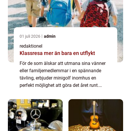
01 juli 2026
admin
redaktionel
Klassresa mer än bara en utflykt
För de som älskar att utmana sina vänner
eller familjemedlemmar i en spännande
tävling, erbjuder minigolf inomhus en
perfekt möjlighet att göra det året runt.
Denna artikel kommer att ge dig en grundlig
översikt över minigolf inomhus och utforska
des...