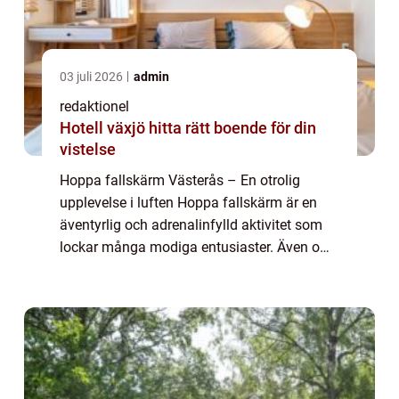
03 juli 2026
admin
redaktionel
Hotell växjö hitta rätt boende för din
vistelse
Hoppa fallskärm Västerås – En otrolig
upplevelse i luften Hoppa fallskärm är en
äventyrlig och adrenalinfylld aktivitet som
lockar många modiga entusiaster. Även om
det finns många platser runt om i världen
där man kan prova på detta spännande ...