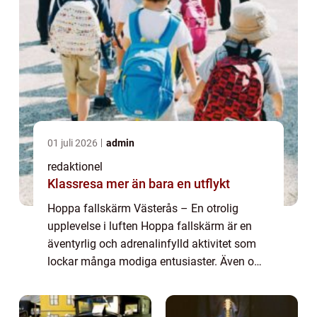
01 juli 2026
admin
redaktionel
Klassresa mer än bara en utflykt
Hoppa fallskärm Västerås – En otrolig
upplevelse i luften Hoppa fallskärm är en
äventyrlig och adrenalinfylld aktivitet som
lockar många modiga entusiaster. Även om
det finns många platser runt om i världen
där man kan prova på detta spännande ...