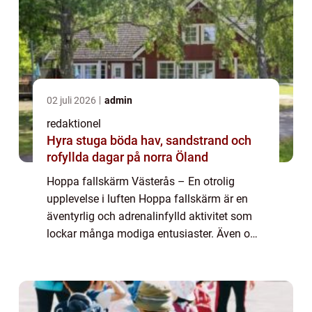
02 juli 2026
admin
redaktionel
Hyra stuga böda hav, sandstrand och
rofyllda dagar på norra Öland
Hoppa fallskärm Västerås – En otrolig
upplevelse i luften Hoppa fallskärm är en
äventyrlig och adrenalinfylld aktivitet som
lockar många modiga entusiaster. Även om
det finns många platser runt om i världen
där man kan prova på detta spännande ...