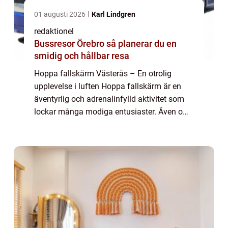
01 augusti 2026
Karl Lindgren
redaktionel
Bussresor Örebro så planerar du en
smidig och hållbar resa
Hoppa fallskärm Västerås – En otrolig
upplevelse i luften Hoppa fallskärm är en
äventyrlig och adrenalinfylld aktivitet som
lockar många modiga entusiaster. Även om
det finns många platser runt om i världen
där man kan prova på detta spännande ...