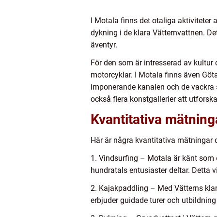
I Motala finns det otaliga aktiviteter
dykning i de klara Vätternvattnen. Det
äventyr.
För den som är intresserad av kultu
motorcyklar. I Motala finns även Gö
imponerande kanalen och de vackra 
också flera konstgallerier att utforska
Kvantitativa mätning
Här är några kvantitativa mätningar om
1. Vindsurfing – Motala är känt som e
hundratals entusiaster deltar. Detta v
2. Kajakpaddling – Med Vätterns klar
erbjuder guidade turer och utbildning 