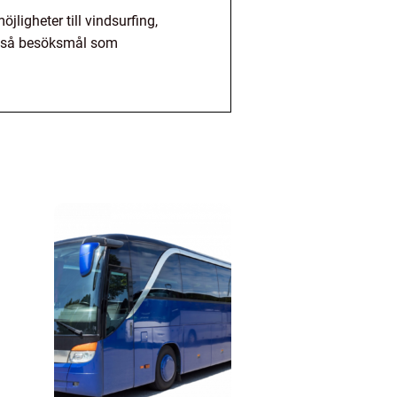
jligheter till vindsurfing,
också besöksmål som