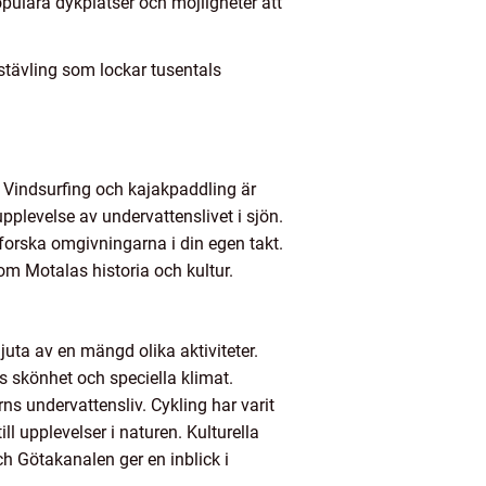
opulära dykplatser och möjligheter att
pstävling som lockar tusentals
t. Vindsurfing och kajakpaddling är
pplevelse av undervattenslivet i sjön.
tforska omgivningarna i din egen takt.
om Motalas historia och kultur.
uta av en mängd olika aktiviteter.
s skönhet och speciella klimat.
ns undervattensliv. Cykling har varit
ll upplevelser i naturen. Kulturella
ch Götakanalen ger en inblick i