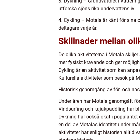
3. Dykning – Grundvattnet i Vättern g
utforska sjöns rika undervattensliv.
4. Cykling – Motala är känt för sina 
deltagare varje år.
Skillnader mellan oli
De olika aktiviteterna i Motala skilje
mer fysiskt krävande och ger möjlighe
Cykling är en aktivitet som kan anpas
Kulturella aktiviteter som besök på 
Historisk genomgång av för- och nack
Under åren har Motala genomgått förä
Vindsurfing och kajakpaddling har bl
Dykning har också ökat i popularitet 
en del av Motalas identitet under mång
aktiviteter har enligt historien allt