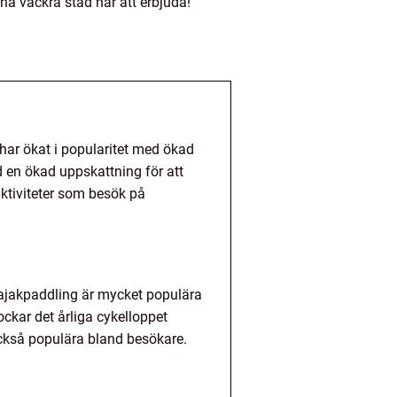
na vackra stad har att erbjuda!
 har ökat i popularitet med ökad
 en ökad uppskattning för att
 aktiviteter som besök på
kajakpaddling är mycket populära
ckar det årliga cykelloppet
ckså populära bland besökare.