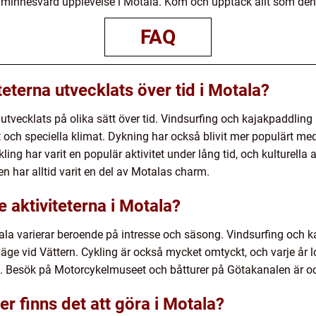
ch minnesvärd upplevelse i Motala. Kom och upptäck allt som den
FAQ
teterna utvecklats över tid i Motala?
r utvecklats på olika sätt över tid. Vindsurfing och kajakpaddling
ch speciella klimat. Dykning har också blivit mer populärt med
ling har varit en populär aktivitet under lång tid, och kulturella
har alltid varit en del av Motalas charm.
e aktiviteterna i Motala?
tala varierar beroende på intresse och säsong. Vindsurfing och 
ge vid Vättern. Cykling är också mycket omtyckt, och varje år lo
e. Besök på Motorcykelmuseet och båtturer på Götakanalen är o
ter finns det att göra i Motala?