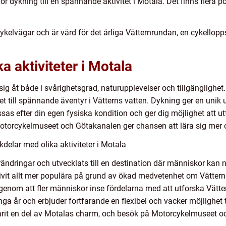
ör dykning till en spännande aktivitet i Motala. Det finns flera p
cykelvägar och är värd för det årliga Vätternrundan, en cykellop
ka aktiviteter i Motala
r sig åt både i svårighetsgrad, naturupplevelser och tillgänglighe
t till spännande äventyr i Vätterns vatten. Dykning ger en unik u
sas efter din egen fysiska kondition och ger dig möjlighet att u
Motorcykelmuseet och Götakanalen ger chansen att lära sig mer 
delar med olika aktiviteter i Motala
ndringar och utvecklats till en destination där människor kan nj
ivit allt mer populära på grund av ökad medvetenhet om Vättern
genom att fler människor inse fördelarna med att utforska Vätter
a år och erbjuder fortfarande en flexibel och vacker möjlighet ti
id varit en del av Motalas charm, och besök på Motorcykelmuseet o