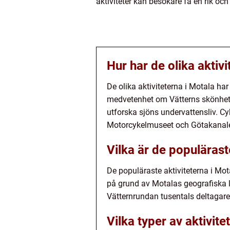
aktiviteter kan besökare få en rik o
Hur har de olika aktivi
De olika aktiviteterna i Motala ha
medvetenhet om Vätterns skönhet o
utforska sjöns undervattensliv. Cyk
Motorcykelmuseet och Götakanalen 
Vilka är de populärast
De populäraste aktiviteterna i Mo
på grund av Motalas geografiska lä
Vätternrundan tusentals deltagar
Vilka typer av aktivite