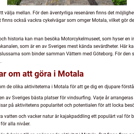
 att välja mellan. För den äventyrliga resenären finns det möjlighe
 finns också vackra cykelvägar som omger Motala, vilket gör det t
r och historia kan man besöka Motorcykelmuseet, som hyser en
takanalen, som är en av Sveriges mest kända sevärdheter. Här k
slussarna som binder samman Vättern med Göteborg. För den som
.
ar om att göra i Motala
 de olika aktiviteterna i Motala för att ge dig en djupare förstå
n av Sveriges bästa platser för vindsurfing. Varje år arrangeras
isar på aktivitetens popularitet och potentialen för att locka bes
a vatten och vacker natur är kajakpaddling ett populärt val för
för alla nivåer.