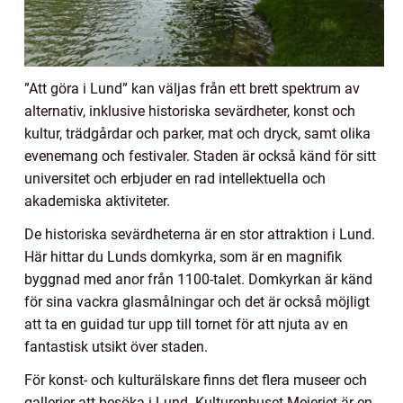
”Att göra i Lund” kan väljas från ett brett spektrum av
alternativ, inklusive historiska sevärdheter, konst och
kultur, trädgårdar och parker, mat och dryck, samt olika
evenemang och festivaler. Staden är också känd för sitt
universitet och erbjuder en rad intellektuella och
akademiska aktiviteter.
De historiska sevärdheterna är en stor attraktion i Lund.
Här hittar du Lunds domkyrka, som är en magnifik
byggnad med anor från 1100-talet. Domkyrkan är känd
för sina vackra glasmålningar och det är också möjligt
att ta en guidad tur upp till tornet för att njuta av en
fantastisk utsikt över staden.
För konst- och kulturälskare finns det flera museer och
gallerier att besöka i Lund. Kulturenhuset Mejeriet är en