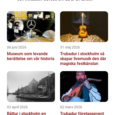
eller en lokalbo, kommer du garanterat att
hitta något som passar dig i...
06 juni 2026
31 maj 2026
Museum som levande
Trubadur i stockholm så
berättelse om vår historia
skapar livemusik den där
magiska festkänslan
02 april 2026
02 mars 2026
Båttur i stockholm en
Trubadur företagsevent