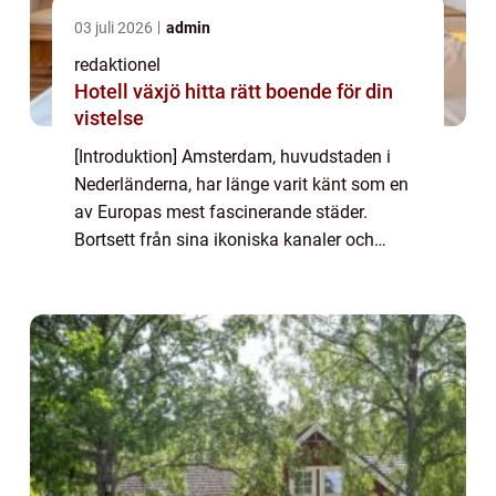
03 juli 2026
admin
redaktionel
Hotell växjö hitta rätt boende för din
vistelse
[Introduktion] Amsterdam, huvudstaden i
Nederländerna, har länge varit känt som en
av Europas mest fascinerande städer.
Bortsett från sina ikoniska kanaler och
berömda museumsvärld, erbjuder
Amsterdam också en mängd sevärdheter
och upplevelser för be...