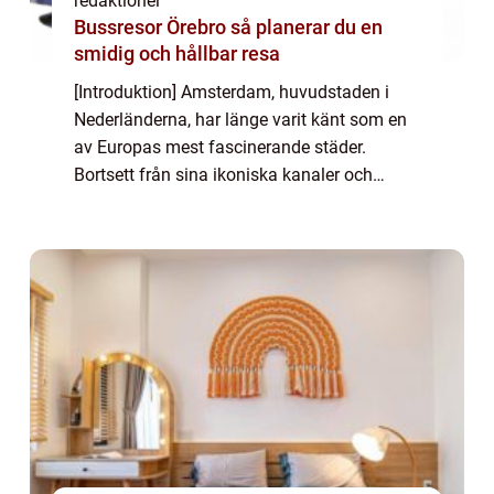
redaktionel
Bussresor Örebro så planerar du en
smidig och hållbar resa
[Introduktion] Amsterdam, huvudstaden i
Nederländerna, har länge varit känt som en
av Europas mest fascinerande städer.
Bortsett från sina ikoniska kanaler och
berömda museumsvärld, erbjuder
Amsterdam också en mängd sevärdheter
och upplevelser för be...