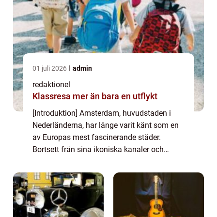
01 juli 2026
admin
redaktionel
Klassresa mer än bara en utflykt
[Introduktion] Amsterdam, huvudstaden i
Nederländerna, har länge varit känt som en
av Europas mest fascinerande städer.
Bortsett från sina ikoniska kanaler och
berömda museumsvärld, erbjuder
Amsterdam också en mängd sevärdheter
och upplevelser för be...