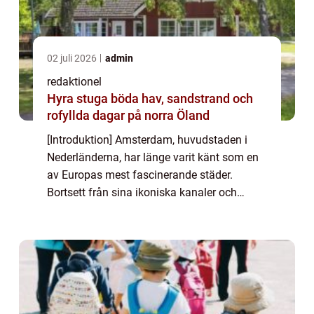
02 juli 2026
admin
redaktionel
Hyra stuga böda hav, sandstrand och
rofyllda dagar på norra Öland
[Introduktion] Amsterdam, huvudstaden i
Nederländerna, har länge varit känt som en
av Europas mest fascinerande städer.
Bortsett från sina ikoniska kanaler och
berömda museumsvärld, erbjuder
Amsterdam också en mängd sevärdheter
och upplevelser för be...