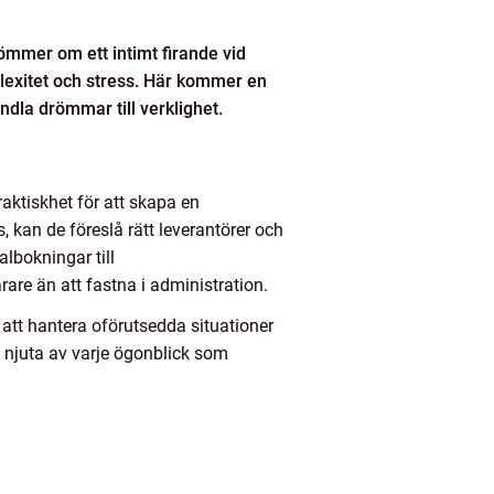
römmer om ett intimt firande vid
mplexitet och stress. Här kommer en
ndla drömmar till verklighet.
aktiskhet för att skapa en
kan de föreslå rätt leverantörer och
lbokningar till
are än att fastna i administration.
tt hantera oförutsedda situationer
ch njuta av varje ögonblick som