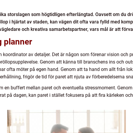
t lika storslagen som högtidligen efterlängtad. Oavsett om du d
öllop i hjärtat av staden, kan vägen dit ofta vara fylld med ko
vägledare och kreativa samarbetspartner, vars mål är att förva
g planner
 koordinator av detaljer. Det är någon som förenar vision och pr
opsupplevelse. Genom att känna till branschens ins och outs, 
ar ofta möter på egen hand. Genom att ta hand om allt från loka
lning, frigör de tid för paret att njuta av förberedelserna snar
 en buffert mellan paret och eventuella stressmoment. Genom a
rat på dagen, kan paret i stället fokusera på att fira kärleken o