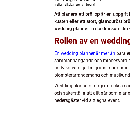
Att planera ett bröllop är en uppgif
kusten eller ett stort, glamouröst br
wedding planner in i bilden som din 
Rollen av en weddin
En wedding planner är mer än
bara en
sammanhängande och minnesvärd bröll
undvika vanliga fallgropar som brudp
blomsterarrangemang och musikunderhål
Wedding planners fungerar också som
och säkerställa att allt går som plane
hedersgäster vid sitt egna event.