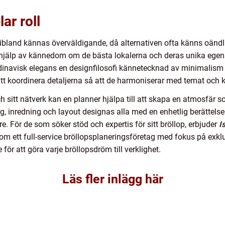
lar roll
 kan ibland kännas överväldigande, då alternativen ofta känns oän
jälp av kännedom om de bästa lokalerna och deras unika egens
kandinavisk elegans en designfilosofi kännetecknad av minimali
tt koordinera detaljerna så att de harmoniserar med temat och k
sitt nätverk kan en planner hjälpa till att skapa en atmosfär s
g, inredning och layout designas alla med en enhetlig berättelse i
are. För de som söker stöd och expertis för sitt bröllop, erbjuder
I
ett full-service bröllopsplaneringsföretag med fokus på exklu
e för att göra varje bröllopsdröm till verklighet.
Läs fler inlägg här