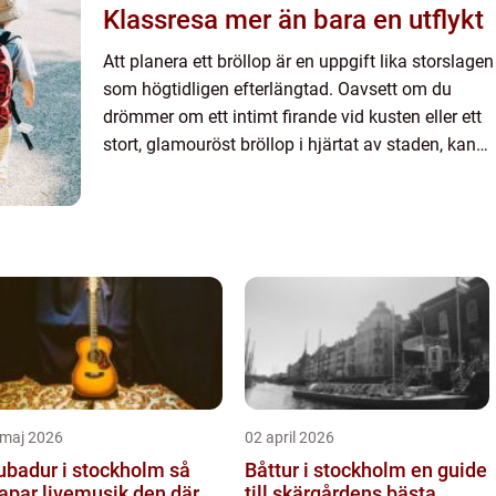
Klassresa mer än bara en utflykt
Att planera ett bröllop är en uppgift lika storslagen
som högtidligen efterlängtad. Oavsett om du
drömmer om ett intimt firande vid kusten eller ett
stort, glamouröst bröllop i hjärtat av staden, kan
vägen...
 maj 2026
02 april 2026
ubadur i stockholm så
Båttur i stockholm en guide
apar livemusik den där
till skärgårdens bästa