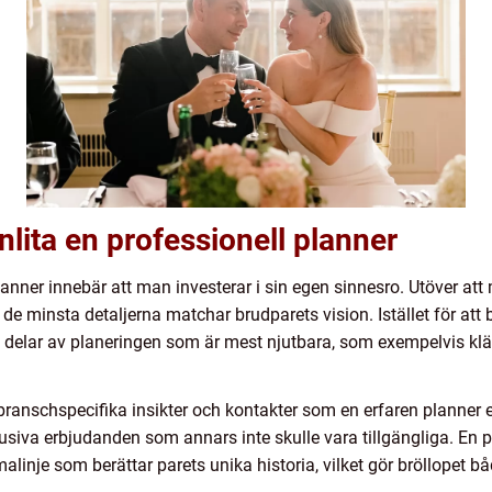
nlita en professionell planner
lanner innebär att man investerar i sin egen sinnesro. Utöver att
 de minsta detaljerna matchar brudparets vision. Istället för att
e delar av planeringen som är mest njutbara, som exempelvis kl
l branschspecifika insikter och kontakter som en erfaren planner e
siva erbjudanden som annars inte skulle vara tillgängliga. En p
alinje som berättar parets unika historia, vilket gör bröllopet bå