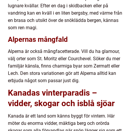
lugnare kvällar. Efter en dag i skidbacken eller på
vandring kan en kväll i en liten bergsby, med värme från
en brasa och utsikt över de snöklädda bergen, kännas
som ren magi.
Alpernas mångfald
Alperna är också mångfacetterade. Vill du ha glamour,
välj orter som St. Moritz eller Courchevel. Söker du mer
familjär känsla, finns charmiga byar som Zermatt eller
Lech. Den stora variationen gör att Alperna alltid kan
erbjuda något som passar just dig.
Kanadas vinterparadis –
vidder, skogar och isblå sjöar
Kanada är ett land som känns byggt för vintern. Här
möter du enorma vidder, mäktiga berg och orörda
skogar som alla förvandlas när snön lägger sig som ett