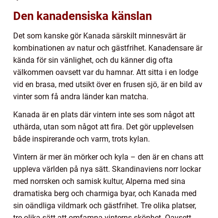
Den kanadensiska känslan
Det som kanske gör Kanada särskilt minnesvärt är
kombinationen av natur och gästfrihet. Kanadensare är
kända för sin vänlighet, och du känner dig ofta
välkommen oavsett var du hamnar. Att sitta i en lodge
vid en brasa, med utsikt över en frusen sjö, är en bild av
vinter som få andra länder kan matcha.
Kanada är en plats där vintern inte ses som något att
uthärda, utan som något att fira. Det gör upplevelsen
både inspirerande och varm, trots kylan.
Vintern är mer än mörker och kyla – den är en chans att
uppleva världen på nya sätt. Skandinaviens norr lockar
med norrsken och samisk kultur, Alperna med sina
dramatiska berg och charmiga byar, och Kanada med
sin oändliga vildmark och gästfrihet. Tre olika platser,
tre olika sätt att omfamna vinterns skönhet. Oavsett