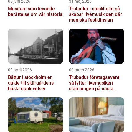
06 juni 2026
31 maj 2026
Museum som levande
Trubadur i stockholm så
berättelse om vår historia
skapar livemusik den där
magiska festkänslan
02 april 2026
02 mars 2026
Båttur i stockholm en
Trubadur företagsevent
guide till skärgårdens
så lyfter livemusiken
bästa upplevelser
stämningen på nästa
kickoff