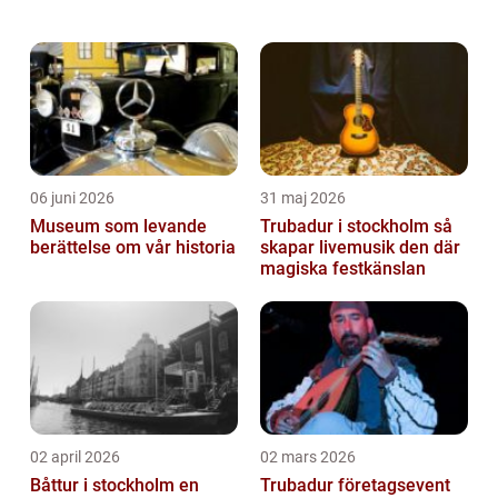
och ungdomar är kollo en av sommarens
höjdpu...
06 juni 2026
31 maj 2026
Museum som levande
Trubadur i stockholm så
berättelse om vår historia
skapar livemusik den där
magiska festkänslan
02 april 2026
02 mars 2026
Båttur i stockholm en
Trubadur företagsevent