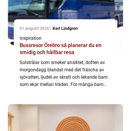
01 augusti 2026
Karl Lindgren
inspiration
Bussresor Örebro så planerar du en
smidig och hållbar resa
Solstrålar som smeker ansiktet, doften av
morgondagg blandat med det fräscha av
sjövatten, ljudet av skratt och lekande barn
som ekar mellan träden. För många barn
och ungdomar är kollo en av sommarens
höjdpu...