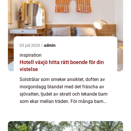
03 juli 2026
admin
inspiration
Hotell växjö hitta rätt boende för din
vistelse
Solstrålar som smeker ansiktet, doften av
morgondagg blandat med det fräscha av
sjövatten, ljudet av skratt och lekande barn
som ekar mellan träden. För många barn
och ungdomar är kollo en av sommarens
höjdpu...