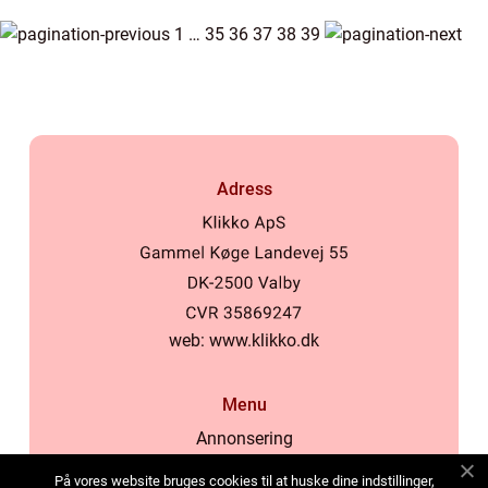
1
…
35
36
37
38
39
Adress
web:
www.klikko.dk
Menu
Annonsering
Om oss
På vores website bruges cookies til at huske dine indstillinger,