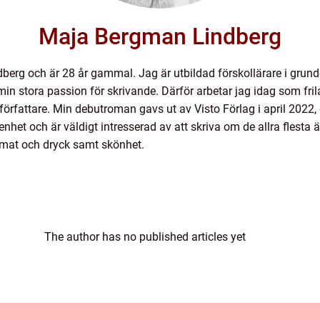
Maja Bergman Lindberg
berg och är 28 år gammal. Jag är utbildad förskollärare i gru
på min stora passion för skrivande. Därför arbetar jag idag som f
m författare. Min debutroman gavs ut av Visto Förlag i april 20
nhet och är väldigt intresserad av att skriva om de allra flesta
mat och dryck samt skönhet.
The author has no published articles yet